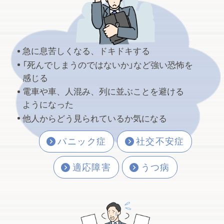
急に息苦しくなる、ドキドキする
「死んでしまうのではないか」など強い恐怖を
感じる
医者の世界にも資格維持のために研修に参加
電車や車、人混み、列に並ぶことを避ける
して継続的に知識習得に努める風習がありま
ようになった
す。近々受ける研修はオンライ…
他人からどう見られているか気になる
2026.07.13
パニック症
社交不安症
行動の分類：喜びと達成感
適応障害
うつ病