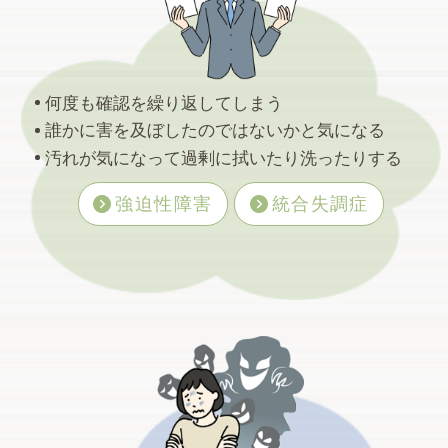
何度も確認を繰り返してしまう
よくよく考えてみると、人の行動は大きく２
誰かに害を及ぼしたのではないかと気になる
種類あって、それは喜び系と達成感系です。
汚れが気になって過剰に拭いたり洗ったりする
私の場合、前者はサウナへ行く…
強迫性障害
統合失調症
2026.07.11
昼間の銭湯