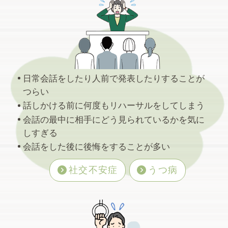
日常会話をしたり人前で発表したりすることが
つらい
今年も日傘を差しています。日傘はかなり体
話しかける前に何度もリハーサルをしてしまう
感温度を下げてくれます。きっとアスファル
会話の最中に相手にどう見られているかを気に
トからの照り返しも日傘がカッ…
しすぎる
会話をした後に後悔をすることが多い
2026.07.18
社交不安症
うつ病
証明写真