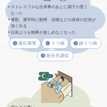
ストレスフルな出来事のあとに調子が悪く
なった
出かける前にいつもアレクサに向かって「今
通勤、通学時に動悸、頭痛などの身体の症状が
日の運勢を教えて」と話しかけていたのです
強く出る
が、この星占いサービスが6月30…
以前よりも物事が楽しめなくなった
2026.07.04
適応障害
うつ病
躁うつ病
ストローは下まで届きません
統合失調症