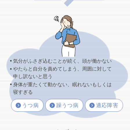
（休診日にはお電話の対応、仮予約受付の対
応ができませんので、当院のこの『お知らせ』
欄にて診療予定をご確認ください）
急な雨に降られることも多い季節です。うち
気分がふさぎ込むことが続く、頭が働かない
のクリニックには大量の私の置き傘がありま
やたらと自分を責めてしまう、周囲に対して
す。もしも受診の際に雨に降ら…
申し訳ないと思う
身体が重たくて動かない、眠れないもしくは
2026.07.23
寝すぎる
日傘
うつ病
躁うつ病
適応障害