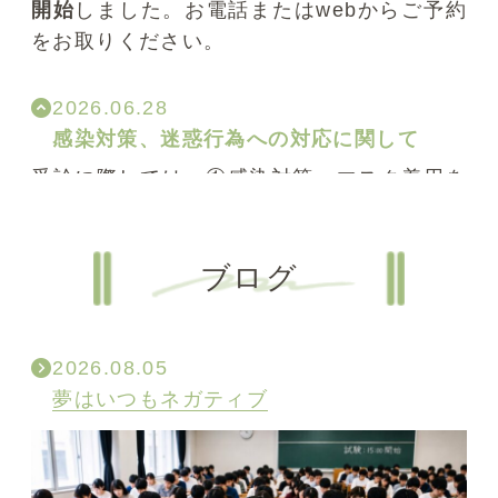
開始
しました。お電話またはwebからご予約
をお取りください。
2026.06.28
感染対策、迷惑行為への対応に関して
受診に際しては、
①感染対策
：マスク着用を
お願いしております。
②ハラスメント行為
：
「院内や電話受付での大声」「スタッフに恐怖
を感じさせる行為」「長時間の一方的な主張」
ブログ
「誹謗中傷」などはお止めください。常識範囲
内の接遇、基本ルール（例：許可なく院内
外・診療を録音・録画することを控えるetc）
2026.08.05
をお守りください。
迷惑行為が確認された場
夢はいつもネガティブ
合及び進行中の診療・窓口業務への支障、安
全性の確保に支障をきたすと判断される場合
には
その時点で当院での診療をお断りし、関