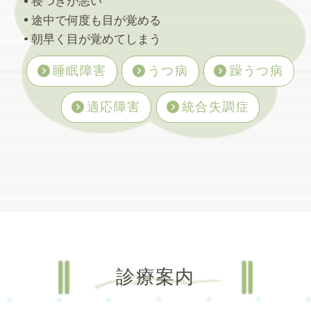
寝つきが悪い
お腹の調子が悪いです。「うーん、これもま
途中で何度も目が覚める
た開業医のストレスなり、必要悪なり」なん
朝早く目が覚めてしまう
て捉えていましたが、痛いもの…
睡眠障害
うつ病
躁うつ病
2026.07.02
適応障害
統合失調症
朝と夜のキャッチボール
診療案内