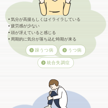
気分が高揚もしくはイライラしている
2026年8月から偶数週の月曜日午前中の診療
疲労感が少ない
を開始します。診療の予約可能時間は10時〜
頭が冴えていると感じる
13時の予定です。荒川区・町屋・…
周期的に気分が落ち込む時期が来る
躁うつ病
うつ病
2026.07.06
犬種
統合失調症