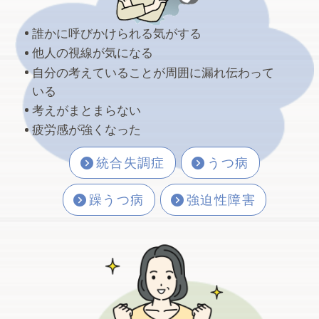
誰かに呼びかけられる気がする
他人の視線が気になる
お腹の違和感が消えて元気になってきたの
自分の考えていることが周囲に漏れ伝わって
で、早速サウナへ行きました。お店の前で順
いる
番に並んでいると近所に住むと思…
考えがまとまらない
疲労感が強くなった
2026.07.09
【月曜日（偶数週）の診療開始のお知らせ/８
統合失調症
うつ病
月から】荒川区・町屋・東尾久で精神科・
心療内科をお探しの方へ
躁うつ病
強迫性障害