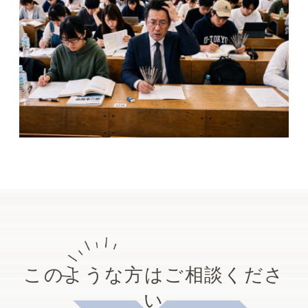
係機関への通報・相談を行っております。
2026.06.27
感染症対策継続のお知らせ（マスク着用と
手指消毒のお願い）
、
電話受付時間
のお知
らせ（再掲）
①
感染対策
：当院内においては
マスク着用と
手指消毒の継続
をルールとしています。
発熱
不覚にも寝落ちしてしまったので、夜な夜な
のある方は受診前に当院までお電話でご連絡
起きて作業しています。浪人時代と大学時代
ください。
に聴いていた音楽をSpotifyで流…
②
電話受付
：お電話を下記の時間帯に承って
います。
2026.08.01
火・水・金曜日：10時〜13時、15時〜18時
雨と傘
半
このような方はご相談くださ
土曜日：10時〜13時、14時半〜17時
い